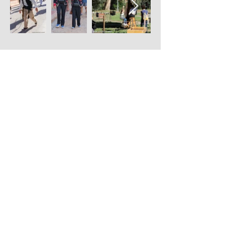
Per fer ús de les imatges en Mitjans
Audiovisuals
o escrits, cal el vist-i plau de l'autor o de
l'entitat Associació La Colònia Modernista